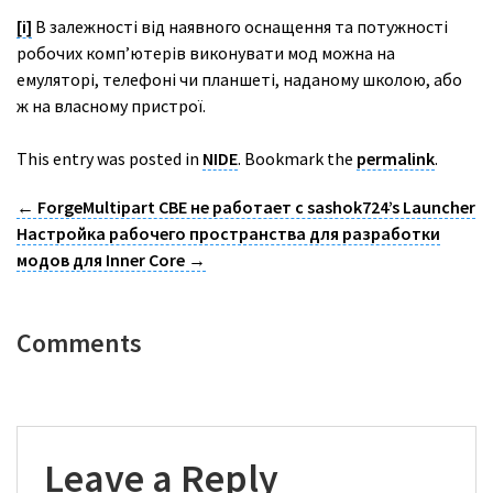
[i]
В залежності від наявного оснащення та потужності
робочих комп’ютерів виконувати мод можна на
емуляторі, телефоні чи планшеті, наданому школою, або
ж на власному пристрої.
This entry was posted in
NIDE
. Bookmark the
permalink
.
←
ForgeMultipart CBE не работает с sashok724’s Launcher
Настройка рабочего пространства для разработки
модов для Inner Core
→
Comments
Leave a Reply