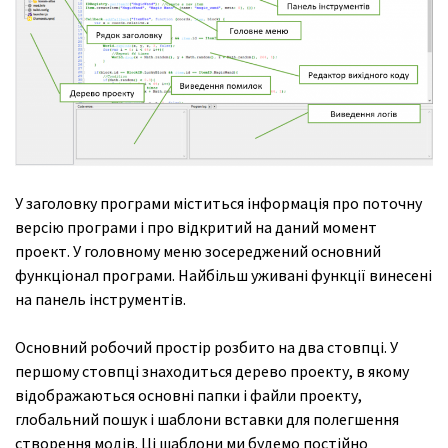
У заголовку програми міститься інформація про поточну
версію програми і про відкритий на даний момент
проект. У головному меню зосереджений основний
функціонал програми. Найбільш уживані функції винесені
на панель інструментів.
Основний робочий простір розбито на два стовпці. У
першому стовпці знаходиться дерево проекту, в якому
відображаються основні папки і файли проекту,
глобальний пошук і шаблони вставки для полегшення
створення модів. Ці шаблони ми будемо постійно