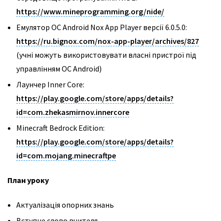
https://www.mineprogramming.org/nide/
Емулятор ОС Android Nox App Player версії 6.0.5.0:
https://ru.bignox.com/nox-app-player/archives/827
(учні можуть використовувати власні пристрої під
управлінням ОС Android)
Лаунчер Inner Core:
https://play.google.com/store/apps/details?
id=com.zhekasmirnov.innercore
Minecraft Bedrock Edition:
https://play.google.com/store/apps/details?
id=com.mojang.minecraftpe
План уроку
Актуалізація опорних знань
Вступне слово вчителя