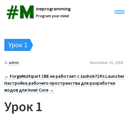
ineprogramming
Program your mine!
Home
Урок 1
All posts
admin
November 21, 2018
Products
←
ForgeMultipart CBE не работает с sashok724’s Launcher
NIDE
Настройка рабочего пространства для разработки
Projects
модов для Inner Core
→
#mineprogramming course
InnerCore Mods
Урок 1
ANIDE
About us
Core Engine Documentation
RendererTool 3D
Wiki
English
APO Craft