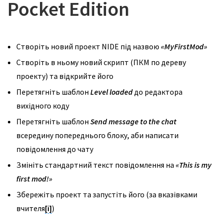
Pocket Edition
Створіть новий проект NIDE під назвою
«
MyFirstMod
»
Створіть в ньому новий скрипт (ПКМ по дереву
проекту) та відкрийте його
Перетягніть шаблон
Level
loaded
до редактора
вихідного коду
Перетягніть шаблон
Send
message
to
the
chat
всередину попереднього блоку, аби написати
повідомлення до чату
Змініть стандартний текст повідомлення на
«
This
is
my
first
mod
!
»
Збережіть проект та запустіть його (за вказівками
вчителя
[i]
)