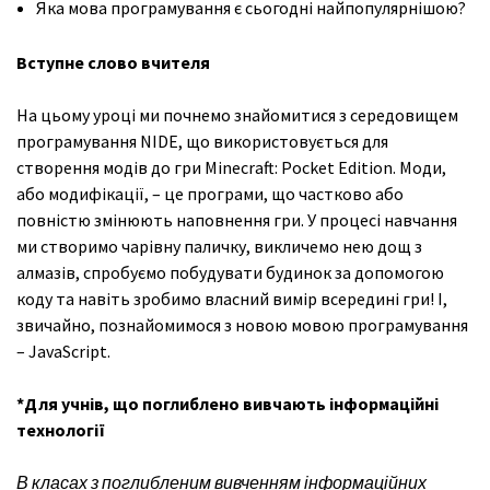
Яка мова програмування є сьогодні найпопулярнішою?
Вступне слово вчителя
На цьому уроці ми почнемо знайомитися з середовищем
програмування NIDE, що використовується для
створення модів до гри Minecraft: Pocket Edition. Моди,
або модифікації, – це програми, що частково або
повністю змінюють наповнення гри. У процесі навчання
ми створимо чарівну паличку, викличемо нею дощ з
алмазів, спробуємо побудувати будинок за допомогою
коду та навіть зробимо власний вимір всередині гри! І,
звичайно, познайомимося з новою мовою програмування
– JavaScript.
*Для учнів, що поглиблено вивчають інформаційні
технології
В класах з поглибленим вивченням інформаційних