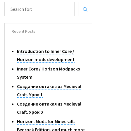
S
E
A
R
C
Recent Posts
H
F
O
Introduction to Inner Core /
R
Horizon mods development
:
Inner Core / Horizon Modpacks
System
Создание октакля из Medieval
Craft. Урок 1
Создание октакля из Medieval
Craft. Урок 0
Horizon. Mods for Minecraft:
Bedrock Edition, and much more