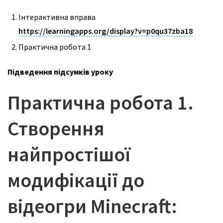
Інтерактивна вправа
https://learningapps.org/display?v=p0qu37zba18
Практична робота 1
Підведення підсумків уроку
Практична робота 1.
Створення
найпростішої
модифікації до
відеогри Minecraft: