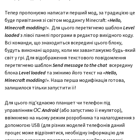
Тепер пропонуємо написати перший мод, за традицією це
буде привітання зі світом моддингу Minecraft:
«
Hello
,
Minecraft
modding
!»
. Для цього перетягнемо шаблон
Level
loaded
з лівої панелі програми в редактор вихідного коду.
Всі команди, що знаходиться всередині цього блоку,
будуть виконані щоразу, коли ми завантажуємо будь-який
світ у грі. Для відображення текстового повідомлення
перетягнемо шаблон
Send
message
to
the
chat
всередину
блока
Level
loaded
та змінимо його текст на
«
Hello
,
Minecraft
modding
!»
. Наша перша модифікація готова,
залишилося тільки запустити її!
Для цього під’єднаємо планшет чи телефон під
управлінням
ОС
Android
(або запустимо її емулятор),
ввімкнемо на ньому режим розробника та налагодження з
допомогою USB (для різних моделей телефонів даний
процес може відрізнятися, необхідну інформацію для