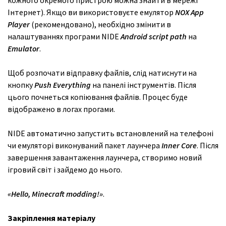
кожного окремого пристрою можна знайти в мережі
Інтернет). Якщо ви використовуєте емулятор
NOX
App
Player
(рекомендовано), необхідно змінити в
налаштуваннях програми NIDE
Android
script
path
на
Emulator
.
Щоб розпочати відправку файлів, слід натиснути на
кнопку
Push
Everythin
g
на панелі інструментів. Після
цього почнеться копіювання файлів. Процес буде
відображено в логах прогами.
NIDE автоматично запустить встановлений на телефоні
чи емуляторі виконуваний пакет лаунчера
Inner
Core
. Після
завершення завантаження лаунчера, створимо новий
ігровий світ і зайдемо до нього.
«
Hello
,
Minecraft
modding
!»
.
Закріплення матеріалу