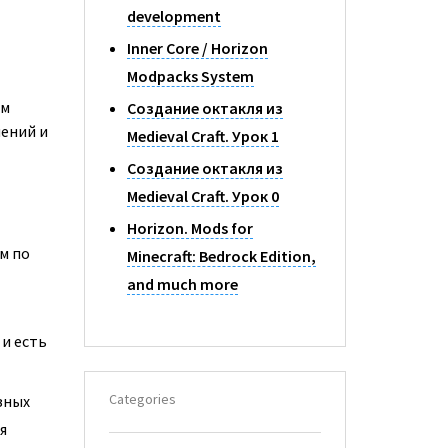
development
Inner Core / Horizon
Modpacks System
ым
Создание октакля из
нений и
Medieval Craft. Урок 1
Создание октакля из
Medieval Craft. Урок 0
Horizon. Mods for
м по
Minecraft: Bedrock Edition,
and much more
 и есть
Categories
зных
я