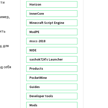
йти
Horizon
InnerCore
ример,
Minecraft Script Engine
ить
ModPE
mscc-2018
, для
NIDE
sashok724's Launcher
од себя
Products
PocketMine
Guides
Developer tools
Mods