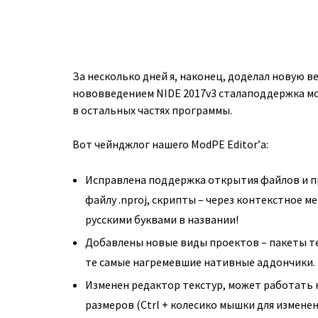
За несколько дней я, наконец, доделал новую 
нововведением NIDE 2017v3 стала
поддержка мо
в остальных частях программы.
Вот чейнджлог нашего ModPE Editor’а:
Исправлена поддержка открытия файлов и п
файлу .nproj, скрипты – через контекстное м
русскими буквами в названии!
Добавлены новые виды проектов – пакеты текс
те самые нагремевшие нативные аддончики.
Изменен редактор текстур, может работать 
размеров (Ctrl + колесико мышки для изменен