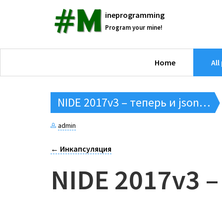
ineprogramming
Program your mine!
Home
All
NIDE 2017v3 – теперь и json…
admin
←
Инкапсуляция
NIDE 2017v3 –