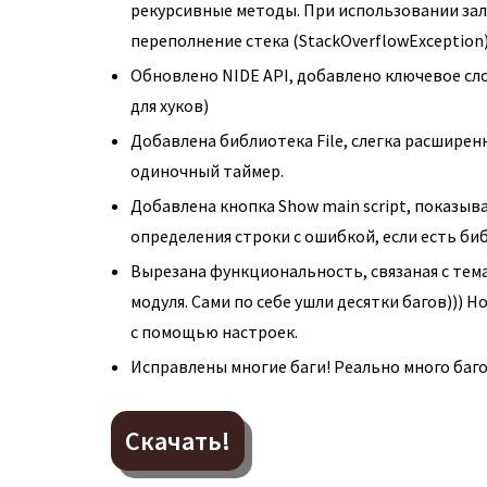
рекурсивные методы. При использовании за
переполнение стека (StackOverflowException
Обновлено NIDE API, добавлено ключевое сло
для хуков)
Добавлена библиотека File, слегка расширен
одиночный таймер.
Добавлена кнопка Show main script, показыв
определения строки с ошибкой, если есть би
Вырезана функциональность, связаная с тем
модуля. Сами по себе ушли десятки багов))) 
с помощью настроек.
Исправлены многие баги! Реально много баго
Скачать!