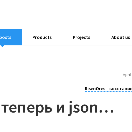
 posts
Products
Projects
About us
April
RisenOres – восстание
 теперь и json…