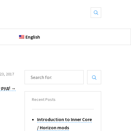
English
S
 23, 2017
E
A
 руд!
→
R
C
Recent Posts
H
F
O
Introduction to Inner Core
R
/ Horizon mods
: