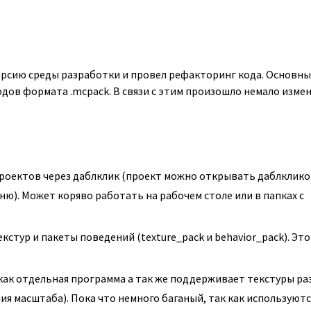
версию среды разработки и провел рефакторинг кода. Основн
дов формата .mcpack. В связи с этим произошло немало изме
роектов через даблклик (проект можно открывать даблклико
еню). Может коряво работать на рабочем столе или в папках с
тур и пакеты поведений (texture_pack и behavior_pack). Это
как отдельная программа а так же поддерживает текстуры ра
ия масштаба). Пока что немного баганый, так как используютс