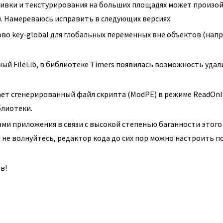
ливки и текстурирования на больших площадях может произо
). Намереваюсь исправить в следующих версиях.
во key-global для глобальных переменных вне объектов (нап
ный FileLib, в библиотеке Timers появилась возможность удал
ает сгенерированный файл скрипта (ModPE) в режиме ReadOnly
блиотеки.
ами приложения в связи с высокой степенью баганности этого
Но не волнуйтесь, редактор кода до сих пор можно настроить п
в!