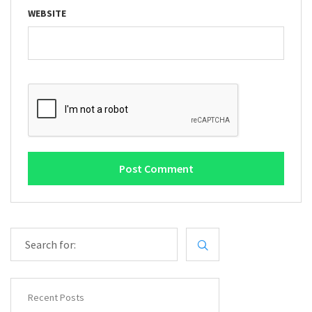
WEBSITE
S
E
A
R
C
Recent Posts
H