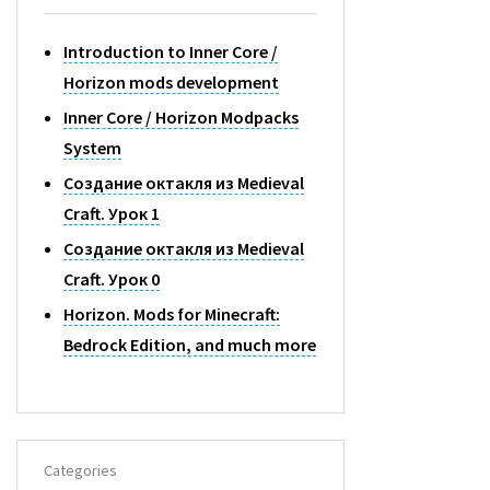
F
O
Introduction to Inner Core /
R
Horizon mods development
:
Inner Core / Horizon Modpacks
System
Создание октакля из Medieval
Craft. Урок 1
Создание октакля из Medieval
Craft. Урок 0
Horizon. Mods for Minecraft:
Bedrock Edition, and much more
Categories