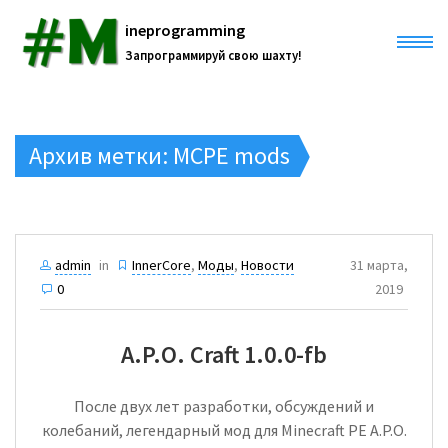
ineprogramming
Запрограммируй свою шахту!
Главная
Архив метки:
MCPE mods
Все записи
Разработки
admin
in
InnerCore
,
Моды
,
Новости
31 марта,
NIDE
0
2019
Проекты
Курс #mineprogramming
InnerCore Mods
A.P.O. Craft 1.0.0-fb
ANIDE
О нас
Core Engine Documentation
RendererTool 3D
После двух лет разработки, обсуждений и
Вики
Русский
колебаний, легендарный мод для Minecraft PE A.P.O.
APO Craft