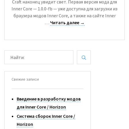
Форум
Craft наконец увидит свет. Первая версия мода для
English
Наши моды
Inner Core — 1.0.0-fb — уже доступна для загрузки из
браузера модов Inner Core, а также на сайте Inner
…
Читать далее
→
Н
А
Й
Т
И
Свежие записи
:
Введение в разработку модов
для Inner Core / Horizon
Система сборок Inner Core /
Horizon