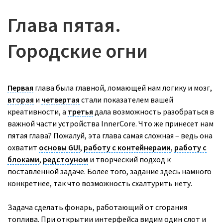
Глава пятая.
Городские огни
Первая
глава была главной, ломающей нам логику и мозг,
вторая
и
четвертая
стали показателем вашей
креативности, а
третья
дала возможность разобраться в
важной части устройства InnerCore. Что же принесет нам
пятая глава?
Пожалуй, эта глава самая сложная – ведь она
охватит
основы GUI
,
работу с контейнерами
,
работу с
блоками
,
редстоуном
и творческий подход к
поставленной задаче. Более того, задание здесь намного
конкретнее, так что возможность схалтурить нету.
Задача сделать фонарь, работающий от сгорания
топлива. При открытии интерфейса видим один слот и