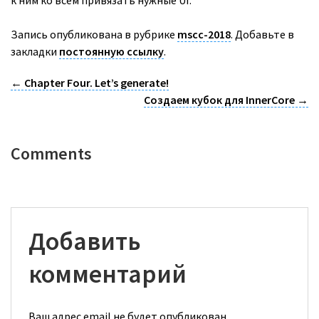
к ним ко всем привязать нужные UI.
Запись опубликована в рубрике
mscc-2018
. Добавьте в
закладки
постоянную ссылку
.
←
Chapter Four. Let’s generate!
Создаем кубок для InnerCore
→
Comments
Добавить
комментарий
Ваш адрес email не будет опубликован.