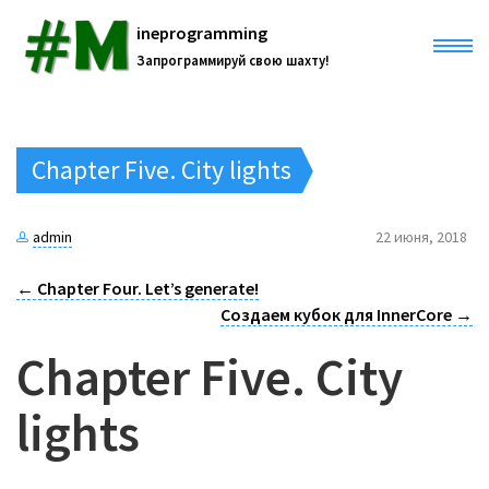
ineprogramming
Запрограммируй свою шахту!
Главная
Chapter Five. City lights
Все записи
admin
22 июня, 2018
Разработки
←
Chapter Four. Let’s generate!
NIDE
Создаем кубок для InnerCore
→
Проекты
Курс #mineprogramming
Chapter Five. City
InnerCore Mods
ANIDE
О нас
Core Engine Documentation
lights
RendererTool 3D
Вики
Русский
APO Craft