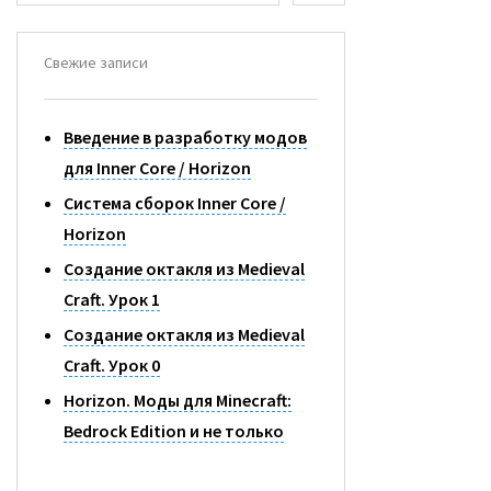
Й
Т
И
Свежие записи
:
Введение в разработку модов
для Inner Core / Horizon
Система сборок Inner Core /
Horizon
Создание октакля из Medieval
Craft. Урок 1
Создание октакля из Medieval
Craft. Урок 0
Horizon. Моды для Minecraft:
Bedrock Edition и не только