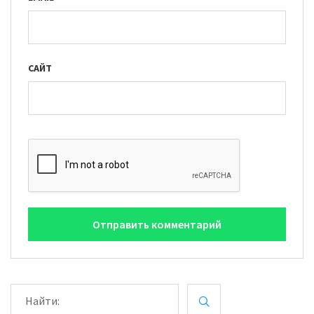
САЙТ
Н
А