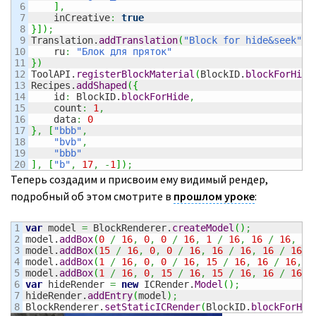
6

]
,
7

    inCreative
:
true
8

}
]
)
;
9

Translation.
addTranslation
(
"Block for hide&seek"
,
10

    ru
:
"Блок для пряток"
11

}
)
12

ToolAPI.
registerBlockMaterial
(
BlockID.
blockForHide
13

Recipes.
addShaped
(
{
14

    id
:
 BlockID.
blockForHide
,
15

    count
:
1
,
16

    data
:
0
17

}
,
[
"bbb"
,
18

"bvb"
,
19

"bbb"
]
,
[
"b"
,
17
,
-
1
]
)
;
Теперь создадим и присвоим ему видимый рендер,
подробный об этом смотрите в
прошлом уроке
:
1

var
 model 
=
 BlockRenderer.
createModel
(
)
;
2

model.
addBox
(
0
/
16
,
0
,
0
/
16
,
1
/
16
,
16
/
16
,
16
3

model.
addBox
(
15
/
16
,
0
,
0
/
16
,
16
/
16
,
16
/
16
,
4

model.
addBox
(
1
/
16
,
0
,
0
/
16
,
15
/
16
,
16
/
16
,
1
5

model.
addBox
(
1
/
16
,
0
,
15
/
16
,
15
/
16
,
16
/
16
,
6

var
 hideRender 
=
new
 ICRender.
Model
(
)
;
7

hideRender.
addEntry
(
model
)
;
BlockRenderer.
setStaticICRender
(
BlockID.
blockForHid