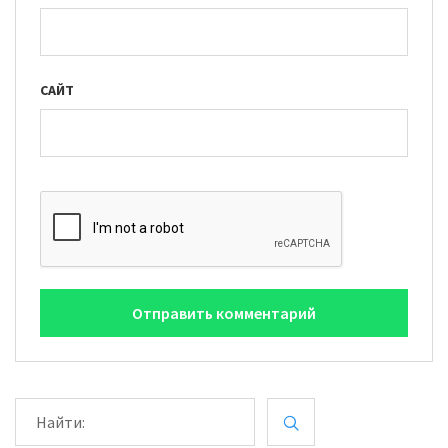
САЙТ
Н
А