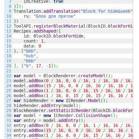
7

    inCreative
:
true
8

}
]
)
;
9

Translation.
addTranslation
(
"Block for hide&seek"
,
10

    ru
:
"Блок для пряток"
11

}
)
12

ToolAPI.
registerBlockMaterial
(
BlockID.
blockForHide
13

Recipes.
addShaped
(
{
14

    id
:
 BlockID.
blockForHide
,
15

    count
:
1
,
16

    data
:
0
17

}
,
[
"bbb"
,
18

"bvb"
,
19

"bbb"
20

]
,
[
"b"
,
17
,
-
1
]
)
;
21

22

var
 model 
=
 BlockRenderer.
createModel
(
)
;
23

model.
addBox
(
0
/
16
,
0
,
0
/
16
,
1
/
16
,
16
/
16
,
1
24

model.
addBox
(
15
/
16
,
0
,
0
/
16
,
16
/
16
,
16
/
16
,
25

model.
addBox
(
1
/
16
,
0
,
0
/
16
,
15
/
16
,
16
/
16
,
26

model.
addBox
(
1
/
16
,
0
,
15
/
16
,
15
/
16
,
16
/
16
,
27

var
 hideRender 
=
new
 ICRender.
Model
(
)
;
28

hideRender.
addEntry
(
model
)
;
29

BlockRenderer.
setStaticICRender
(
BlockID.
blockForHi
30

var
 model 
=
new
 ICRender.
CollisionShape
(
)
;
31

var
 entry 
=
 model.
addEntry
(
)
;
32

entry.
addBox
(
0
/
16
,
0
,
0
/
16
,
1
/
16
,
16
/
16
,
1
33

entry.
addBox
(
15
/
16
,
0
,
0
/
16
,
16
/
16
,
16
/
16
,
34

entry.
addBox
(
1
/
16
,
0
,
0
/
16
,
15
/
16
,
16
/
16
,