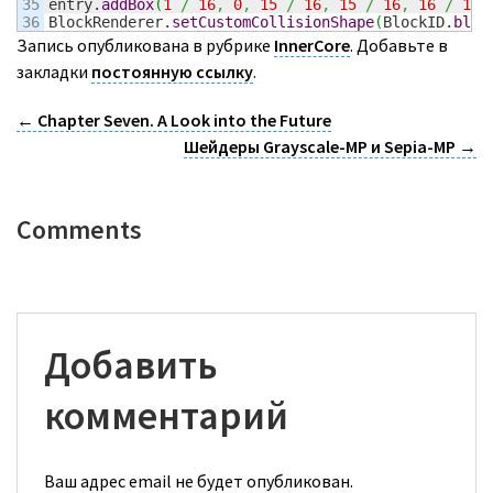
35

entry.
addBox
(
1
/
16
,
0
,
15
/
16
,
15
/
16
,
16
/
16
,
BlockRenderer.
setCustomCollisionShape
(
BlockID.
bloc
Запись опубликована в рубрике
InnerCore
. Добавьте в
закладки
постоянную ссылку
.
←
Chapter Seven. A Look into the Future
Шейдеры Grayscale-MP и Sepia-MP
→
Comments
Добавить
комментарий
Ваш адрес email не будет опубликован.