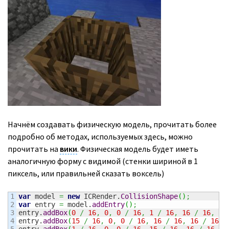
Начнём создавать физическую модель, прочитать более
подробно об методах, используемых здесь, можно
прочитать на
вики
. Физическая модель будет иметь
аналогичную форму с видимой (стенки шириной в 1
пиксель, или правильней сказать воксель)
1

var
 model 
=
new
 ICRender.
CollisionShape
(
)
;
2

var
 entry 
=
 model.
addEntry
(
)
;
3

entry.
addBox
(
0
/
16
,
0
,
0
/
16
,
1
/
16
,
16
/
16
,
16
4

entry.
addBox
(
15
/
16
,
0
,
0
/
16
,
16
/
16
,
16
/
16
,