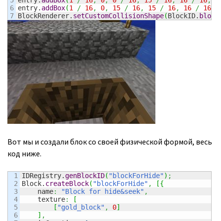
5

entry.
addBox
(
1
/
16
,
0
,
0
/
16
,
15
/
16
,
16
/
16
,
1
6

entry.
addBox
(
1
/
16
,
0
,
15
/
16
,
15
/
16
,
16
/
16
,
BlockRenderer.
setCustomCollisionShape
(
BlockID.
block
Вот мы и создали блок со своей физической формой, весь
код ниже.
1

IDRegistry.
genBlockID
(
"blockForHide"
)
;
2

Block.
createBlock
(
"blockForHide"
,
[
{
3

    name
:
"Block for hide&seek"
,
4

    texture
:
[
5

[
"gold_block"
,
0
]
6

]
,