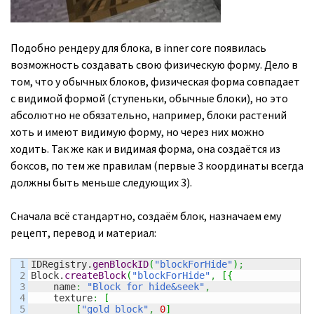
Подобно рендеру для блока, в inner core появилась
возможность создавать свою физическую форму. Дело в
том, что у обычных блоков, физическая форма совпадает
с видимой формой (ступеньки, обычные блоки), но это
абсолютно не обязательно, например, блоки растений
хоть и имеют видимую форму, но через них можно
ходить. Так же как и видимая форма, она создаётся из
боксов, по тем же правилам (первые 3 координаты всегда
должны быть меньше следующих 3).
Сначала всё стандартно, создаём блок, назначаем ему
рецепт, перевод и материал:
1

IDRegistry.
genBlockID
(
"blockForHide"
)
;
2

Block.
createBlock
(
"blockForHide"
,
[
{
3

    name
:
"Block for hide&seek"
,
4

    texture
:
[
5

[
"gold_block"
,
0
]